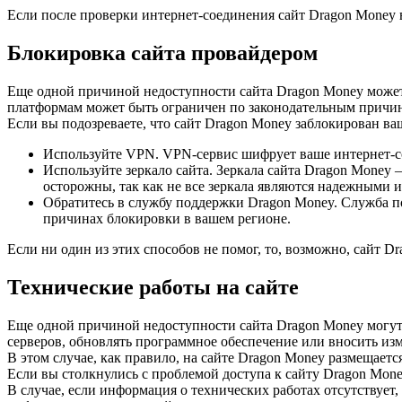
Если после проверки интернет-соединения сайт Dragon Money 
Блокировка сайта провайдером
Еще одной причиной недоступности сайта Dragon Money может 
платформам может быть ограничен по законодательным причи
Если вы подозреваете, что сайт Dragon Money заблокирован в
Используйте VPN. VPN-сервис шифрует ваше интернет-сое
Используйте зеркало сайта. Зеркала сайта Dragon Money 
осторожны, так как не все зеркала являются надежными 
Обратитесь в службу поддержки Dragon Money. Служба п
причинах блокировки в вашем регионе.
Если ни один из этих способов не помог, то, возможно, сайт D
Технические работы на сайте
Еще одной причиной недоступности сайта Dragon Money могут
серверов, обновлять программное обеспечение или вносить из
В этом случае, как правило, на сайте Dragon Money размещаетс
Если вы столкнулись с проблемой доступа к сайту Dragon Mone
В случае, если информация о технических работах отсутствуе