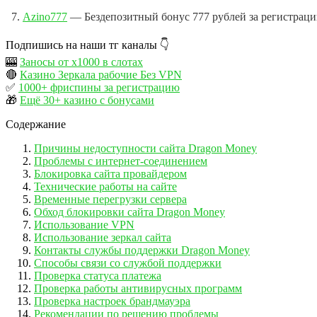
Azino777
— Бездепозитный бонус 777 рублей за регистрац
Подпишись на наши тг каналы 👇
🎰
Заносы от x1000 в слотах
🔴
Казино Зеркала рабочие Без VPN
✅
1000+ фриспины за регистрацию
🎁
Ещё 30+ казино с бонусами
Содержание
Причины недоступности сайта Dragon Money
Проблемы с интернет-соединением
Блокировка сайта провайдером
Технические работы на сайте
Временные перегрузки сервера
Обход блокировки сайта Dragon Money
Использование VPN
Использование зеркал сайта
Контакты службы поддержки Dragon Money
Способы связи со службой поддержки
Проверка статуса платежа
Проверка работы антивирусных программ
Проверка настроек брандмауэра
Рекомендации по решению проблемы