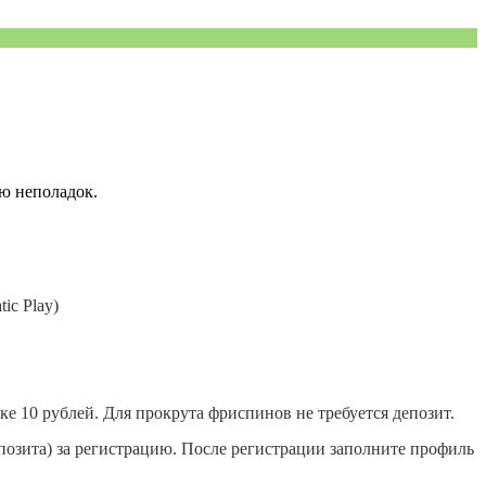
ю неполадок.
ic Play)
ке 10 рублей. Для прокрута фриспинов не требуется депозит.
епозита) за регистрацию. После регистрации заполните профиль