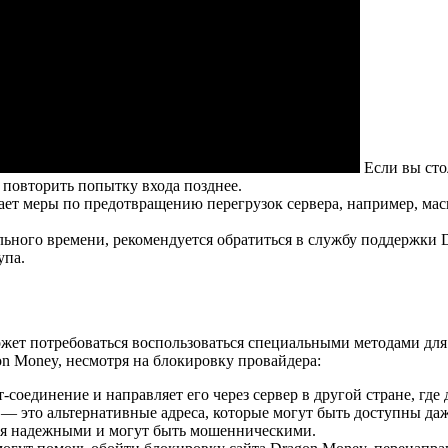
Если вы сто
 повторить попытку входа позднее.
ает меры по предотвращению перегрузок сервера, например, ма
тельного времени, рекомендуется обратиться в службу поддержк
упа.
ожет потребоваться воспользоваться специальными методами для
on Money, несмотря на блокировку провайдера:
оединение и направляет его через сервер в другой стране, где 
 — это альтернативные адреса, которые могут быть доступны даж
ются надежными и могут быть мошенническими.