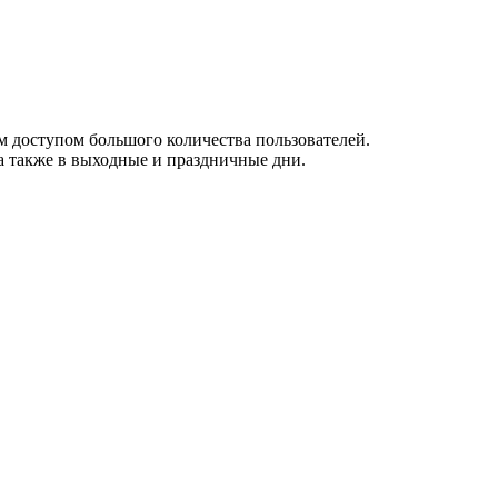
 доступом большого количества пользователей.
а также в выходные и праздничные дни.