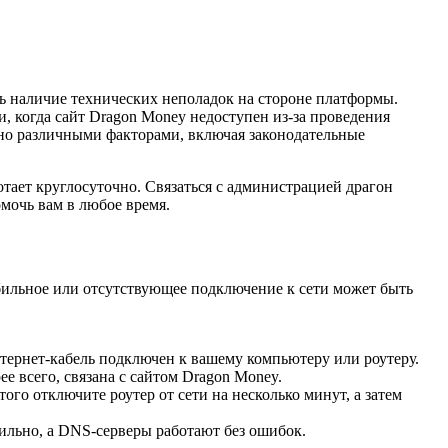
ь наличие технических неполадок на стороне платформы.
и, когда сайт Dragon Money недоступен из-за проведения
ано различными факторами, включая законодательные
отает круглосуточно. Связаться с администрацией драгон
мочь вам в любое время.
бильное или отсутствующее подключение к сети может быть
нтернет-кабель подключен к вашему компьютеру или роутеру.
е всего, связана с сайтом Dragon Money.
ого отключите роутер от сети на несколько минут, а затем
ильно, а DNS-серверы работают без ошибок.