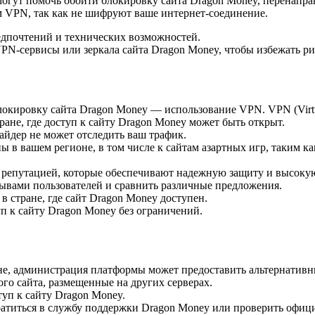
огут помочь обойти блокировку сайта Dragon Money, перенаправ
м VPN, так как не шифруют ваше интернет-соединение.
едпочтений и технических возможностей.
PN-сервисы или зеркала сайта Dragon Money, чтобы избежать ри
кировку сайта Dragon Money — использование VPN. VPN (Virtua
тране, где доступ к сайту Dragon Money может быть открыт.
айдер не может отследить ваш трафик.
ы в вашем регионе, в том числе к сайтам азартных игр, таким к
репутацией, которые обеспечивают надежную защиту и высокую
ывами пользователей и сравнить различные предложения.
в стране, где сайт Dragon Money доступен.
п к сайту Dragon Money без ограничений.
не, администрация платформы может предоставить альтернативные
го сайта, размещенные на других серверах.
уп к сайту Dragon Money.
братиться в службу поддержки Dragon Money или проверить офиц