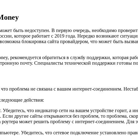
Money
может быть недоступен. В первую очередь, необходимо проверит
ссии, которое работает с 2019 года. Нередко возникают ситуаци
, возможна блокировка сайта провайдером, что может быть вызв
ney, рекомендуется обратиться в службу поддержки, которая раб
лектронную почту. Специалисты технической поддержки готовы по
 что проблема не связана с вашим интернет-соединением. Неста
следующие действия:
 Убедитесь, что индикатор сети на вашем устройстве горит, а и
 Если другие сайты открываются без проблем, то проблема, скоре
 роутера может решить проблему с интернет-соединением. Для эт
пьютере. Убедитесь, что сетевое подключение установлено прав